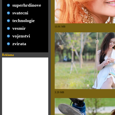
superhrdinove
svatecni
technologie
13.91 MB
vesmir
vojenstvi
zvirata
Reklama
3.29 MB