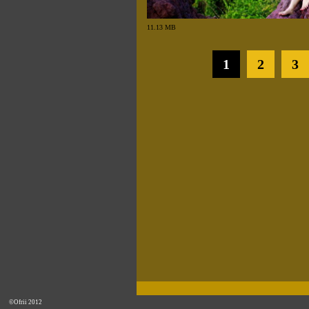
11.13 MB
1
2
3
©Ofrii 2012