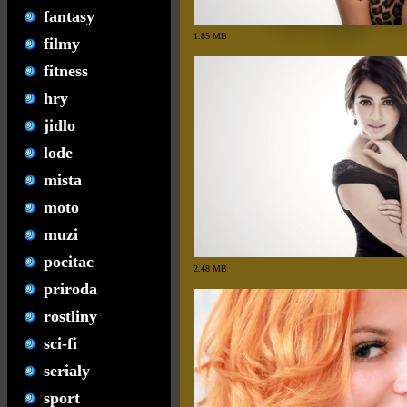
fantasy
1.85 MB
filmy
fitness
hry
jidlo
lode
mista
moto
muzi
pocitac
2.48 MB
priroda
rostliny
sci-fi
serialy
sport