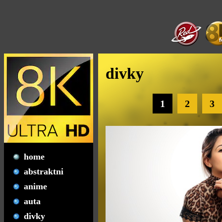
divky
1
2
3
home
abstraktni
anime
auta
divky