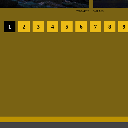
7680x4320
3.61 MB
1
2
3
4
5
6
7
8
9