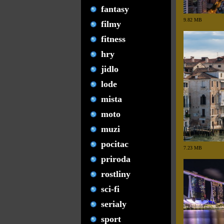
fantasy
9.82 MB
filmy
fitness
hry
jidlo
lode
mista
moto
muzi
pocitac
7.23 MB
priroda
rostliny
sci-fi
serialy
sport