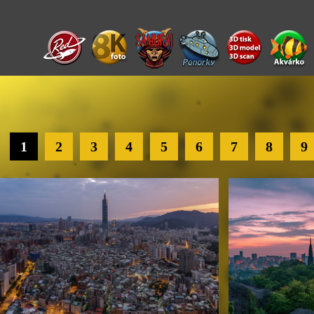
1
2
3
4
5
6
7
8
9