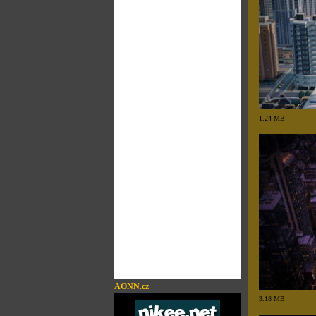
1.24 MB
AONN.cz
3.18 MB