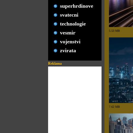
superhrdinove
svatecni
technologie
5.53 MB
vesmir
vojenstvi
zvirata
Reklama
7.62 MB