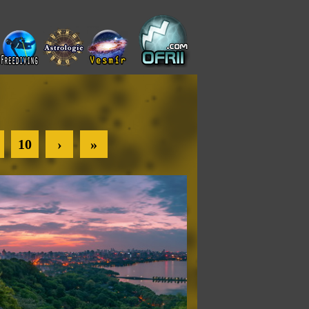
10
›
»