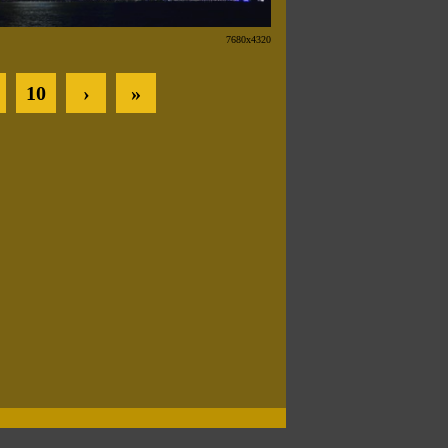
7680x4320
10
›
»