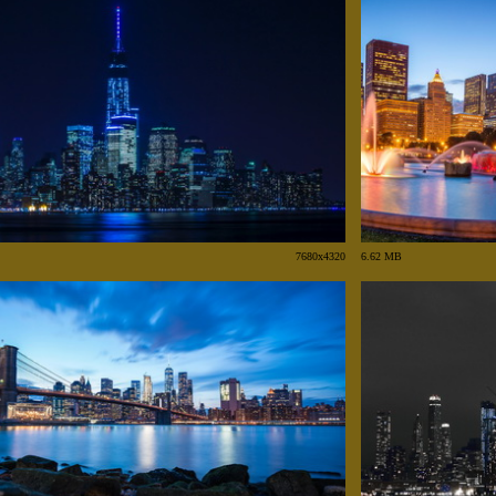
7680x4320
6.62 MB