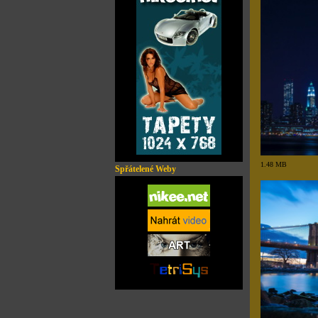
1.48 MB
Spřátelené Weby