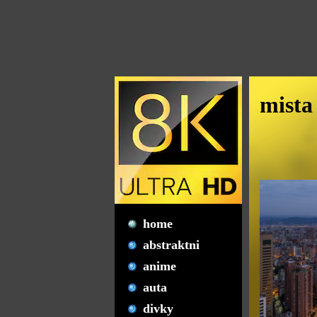
mista
home
abstraktni
anime
auta
divky