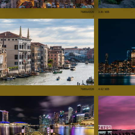
7680x4320
3.81 MB
7680x4320
4.62 MB