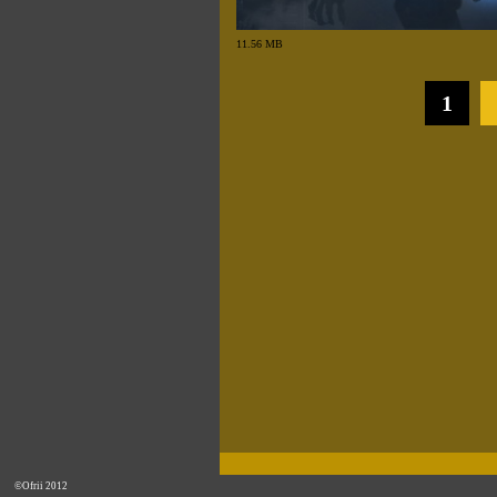
11.56 MB
1
©Ofrii 2012