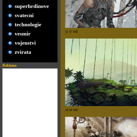
superhrdinove
svatecni
technologie
12.37 MB
vesmir
vojenstvi
zvirata
Reklama
18.58 MB