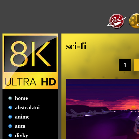
sci-fi
1
home
abstraktni
anime
auta
divky