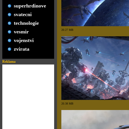
superhrdinove
svatecni
technologie
20.27 MB
vesmir
vojenstvi
zvirata
Reklama
20.38 MB