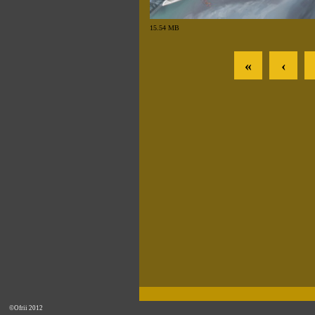
15.54 MB
«
‹
©Ofrii 2012