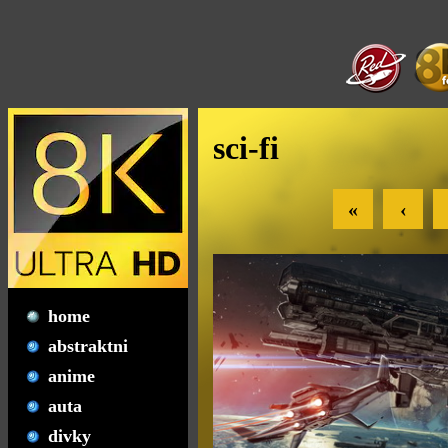
sci-fi
«
‹
home
abstraktni
anime
auta
divky