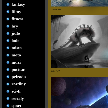
fantasy
15.69 MB
filmy
fitness
hry
jidlo
lode
mista
moto
muzi
pocitac
8.01 MB
priroda
rostliny
sci-fi
serialy
sport